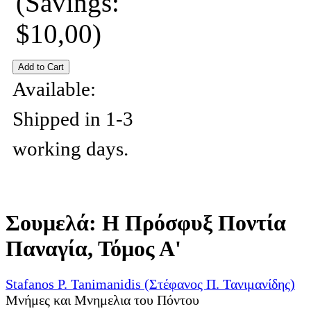
(Savings:
$10,00)
Available:
Shipped in 1-3
working days.
Σουμελά: Η Πρόσφυξ Ποντία
Παναγία, Τόμος Α'
Stafanos P. Tanimanidis (Στέφανος Π. Τανιμανίδης)
Μνήμες και Μνημελια του Πόντου